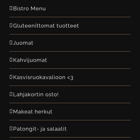
Bistro Menu
Gluteenittomat tuotteet
Juomat
Kahvijuomat
Kasvisruokavalioon <3
Lahjakortin osto!
Makeat herkut
Patongit- ja salaatit