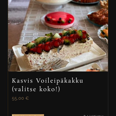
Kasvis Voileipäkakku
(valitse koko!)
55,00
€