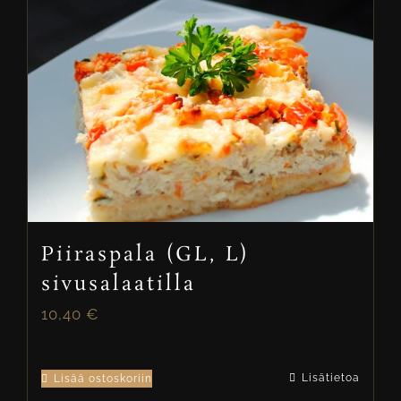
Piiraspala (GL, L)
sivusalaatilla
10,40
€
Lisätietoa
Lisää ostoskoriin