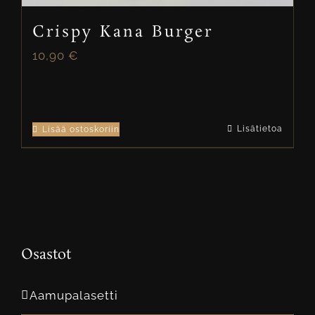
Crispy Kana Burger
10,90
€
Lisätietoa
Lisää ostoskoriin
Osastot
Aamupalasetti