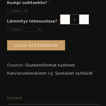
Kumpi vaihtoehto?
Lämmitys tehouunissa?
Suolainen
Piiraspala
GL,
LISÄÄ OSTOSKORIIN
L
määrä
Osastot:
Gluteenittomat tuotteet
,
Kasvisruokavalioon <3
,
Suolaiset syötävät
Kuvaus