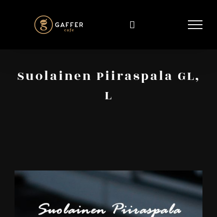
Skip
to
content
Suolainen Piiraspala GL,
L