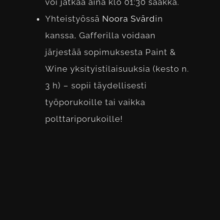
voi jatkaa aina klo 01:30 saakka.
Yhteistyössä
Noora Svärd
in
kanssa, Gafferilla voidaan
järjestää sopimuksesta Paint &
Wine yksityistilaisuuksia (kesto n.
3 h) – sopii täydellisesti
työporukoille tai vaikka
polttariporukoille!