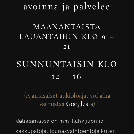
avoinna ja palvelee
MAANANTAISTA
LAUANTAIHIN KLO 9 –
21
SUNNUNTAISIN KLO
12 – 16
(Ajantasaiset aukioloajat voi aina
varmistaa
Googlesta
)
Valikoimassa on mm. kahvijuomia,
Hugo Casino
kakkupaloja, lounasvaihtoehtoja kuten