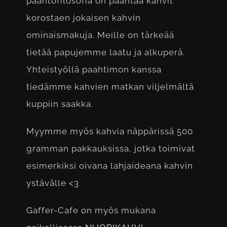
paahtofilosofia on paahtaa kahvit
korostaen jokaisen kahvin
ominaismakuja. Meille on tärkeää
tietää papujemme laatu ja alkuperä.
Yhteistyöllä paahtimon kanssa
tiedämme kahvien matkan viljelmältä
kuppiin saakka.
Myymme myös kahvia näppärissä 500
gramman pakkauksissa, jotka toimivat
esimerkiksi oivana lahjaideana kahvin
ystävälle <3
Gaffer-Cafe on myös mukana