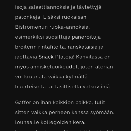
isoja salaattiannoksia ja täytettyjä
patonkeja! Lisäksi ruokaisan
Bistromenun ruoka-annoksia,
esimerkiksi suosittuja
paneroituja
broilerin rintafileitä
,
ranskalaisia
ja
jaettavia
Snack Plate
ja! Kahvilassa on
myös anniskeluoikeudet, joten aterian
voi kruunata vaikka kylmällä
huurteisella tai lasillisella valkoviiniä.
Gaffer on ihan kaikkien paikka, tulit
sitten vaikka perheen kanssa syömään,
lounaalle kollegoiden kera,