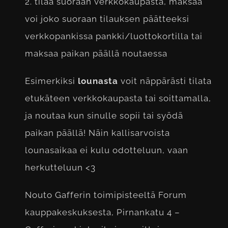
2. tilaa suoraan verkkokaupasta, maksaa
voi joko suoraan tilauksen päätteeksi
verkkopankissa pankki/luottokortilla tai
maksaa paikan päällä noutaessa
Esimerkiksi
lounasta
voit näppärästi tilata
etukäteen verkkokaupasta tai soittamalla,
ja noutaa kun sinulle sopii tai syödä
paikan päällä! Näin kallisarvoista
lounasaikaa ei kulu odotteluun, vaan
herkutteluun <3
Nouto Gafferin toimipisteeltä Forum
kauppakeskuksesta, Pirnankatu 4 –