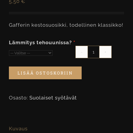
5,50
€
Gafferin kestosuosikki, todellinen klassikko!
Lämmitys tehouunissa?
Lihapiiraspala
L
LISÄÄ OSTOSKORIIN
määrä
Osasto:
Suolaiset syötävät
Kuvaus