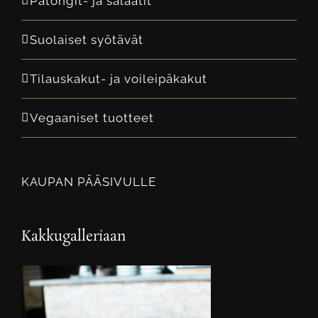
Patongit- ja salaatit
Suolaiset syötävät
Tilauskakut- ja voileipäkakut
Vegaaniset tuotteet
KAUPAN PÄÄSIVULLE
Kakkugalleriaan