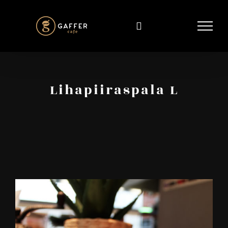
Skip
to
content
Lihapiiraspala L