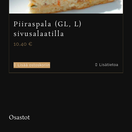
Piiraspala (GL, L)
sivusalaatilla
10,40
€
Lisätietoa
Lisää ostoskoriin
Osastot