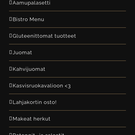
Aamupalasetti
Bistro Menu
Gluteenittomat tuotteet
Juomat
Kahvijuomat
Kasvisruokavalioon <3
Lahjakortin osto!
Makeat herkut