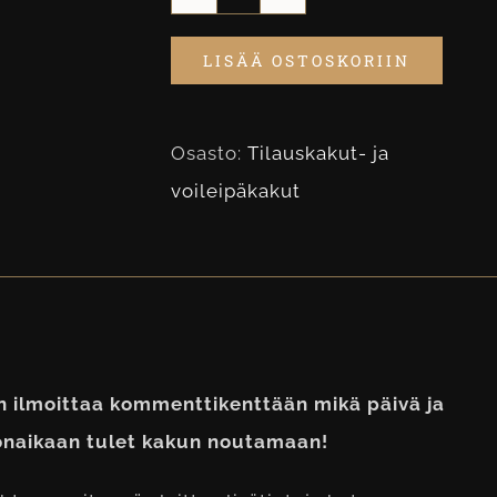
Mansikka-
Suklaa
LISÄÄ OSTOSKORIIN
Täytekakku
määrä
Osasto:
Tilauskakut- ja
voileipäkakut
n ilmoittaa kommenttikenttään mikä päivä ja
lonaikaan tulet kakun noutamaan!