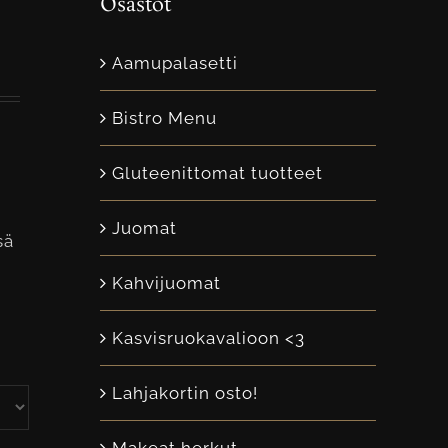
Osastot
Aamupalasetti
Bistro Menu
Gluteenittomat tuotteet
Juomat
sä
Kahvijuomat
Kasvisruokavalioon <3
Lahjakortin osto!