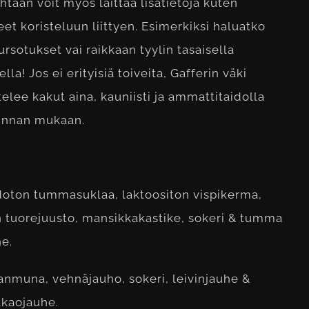
taan voit myös laittaa lisätietoja kuten
eet koristeluun liittyen. Esimerkiksi haluatko
ursotukset vai raikkaan tyylin tasaisella
lla! Jos ei erityisiä toiveita, Gafferin väki
elee kakut aina, kauniisti ja ammattitaidolla
innan mukaan.
doton tummasuklaa, laktoositon vispikerma,
n tuorejuusto, mansikkakastike, sokeri & tumma
e.
anmuna, vehnäjauho, sokeri, leivinjauhe &
kaojauhe.