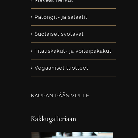
Makeat herkut
Patongit- ja salaatit
Suolaiset syötävät
Tilauskakut- ja voileipäkakut
Vegaaniset tuotteet
KAUPAN PÄÄSIVULLE
Kakkugalleriaan