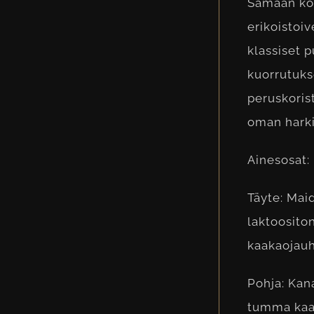
Samaan koh
erikoistoiv
klassiset p
kuorrutukse
peruskorist
oman hark
Ainesosat:
Täyte: Mai
laktoosito
kaakaojauh
Pohja: Kan
tumma kaa