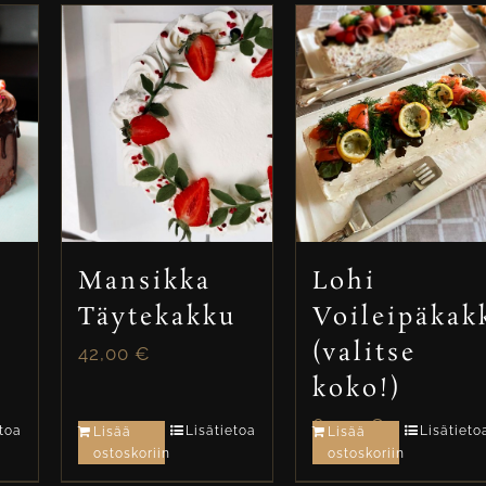
Mansikka
Lohi
Täytekakku
Voileipäkak
u
(valitse
42,00
€
koko!)
67,00
€
etoa
Lisätietoa
Lisätieto
Lisää
Lisää
ostoskoriin
ostoskoriin