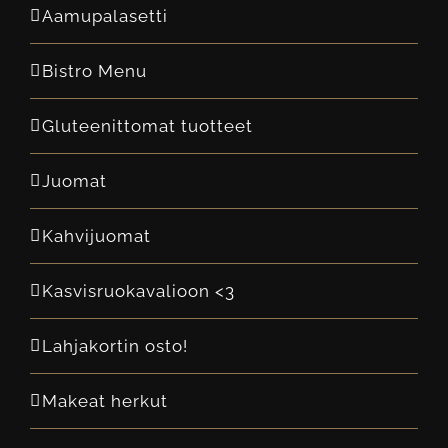
Aamupalasetti
Bistro Menu
Gluteenittomat tuotteet
Juomat
Kahvijuomat
Kasvisruokavalioon <3
Lahjakortin osto!
Makeat herkut