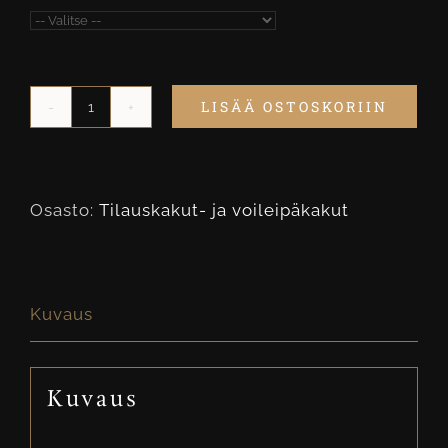
LISÄÄ OSTOSKORIIN
Kinkku
Voileipäkakku
(valitse
Osasto:
Tilauskakut- ja voileipäkakut
koko!)
määrä
Kuvaus
Kuvaus