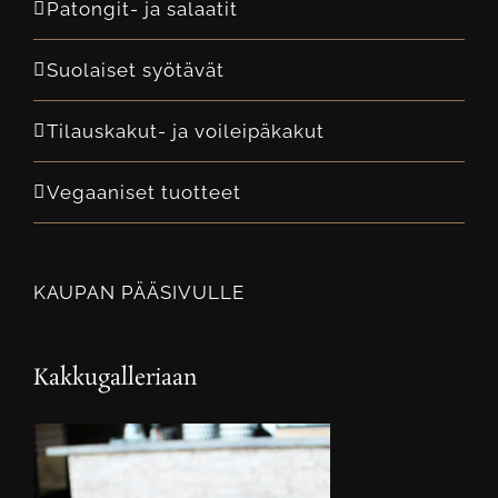
Patongit- ja salaatit
Suolaiset syötävät
Tilauskakut- ja voileipäkakut
Vegaaniset tuotteet
KAUPAN PÄÄSIVULLE
Kakkugalleriaan