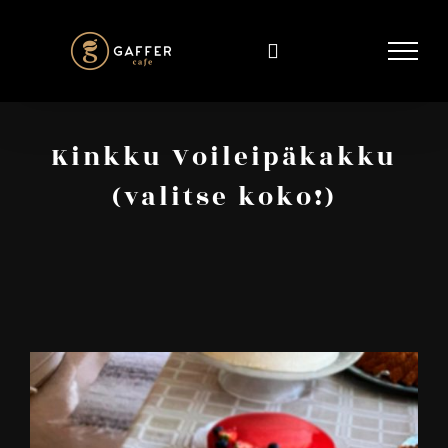
Skip
to
content
Kinkku Voileipäkakku
(valitse koko!)