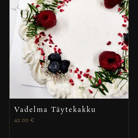
Vadelma Täytekakku
42,00
€