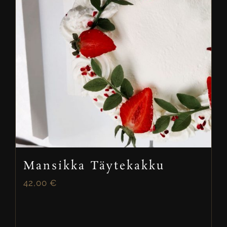
Mansikka Täytekakku
42,00
€