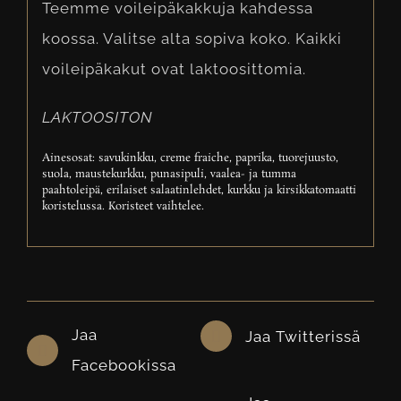
Teemme voileipäkakkuja kahdessa
koossa. Valitse alta sopiva koko. Kaikki
voileipäkakut ovat laktoosittomia.
LAKTOOSITON
Ainesosat: savukinkku, creme fraiche, paprika, tuorejuusto,
suola, maustekurkku, punasipuli, vaalea- ja tumma
paahtoleipä, erilaiset salaatinlehdet, kurkku ja kirsikkatomaatti
koristelussa. Koristeet vaihtelee.
Jaa
Jaa Twitterissä
Facebookissa