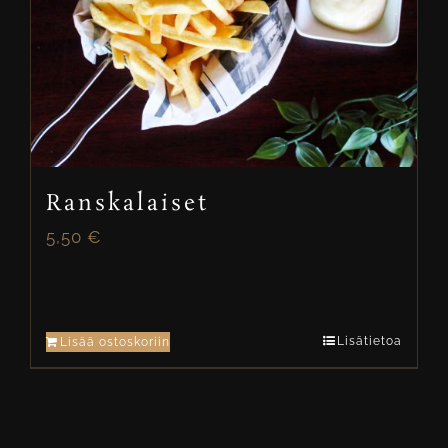
Ranskalaiset
5,50
€
Lisätietoa
Lisää ostoskoriin