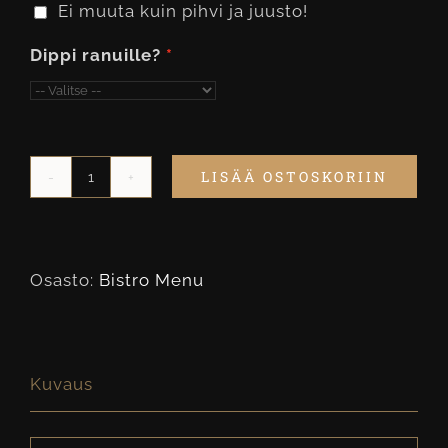
Ei muuta kuin pihvi ja juusto!
Dippi ranuille?
LISÄÄ OSTOSKORIIN
Smash
Bacon
Burger
Osasto:
Bistro Menu
-
ateria
määrä
Kuvaus