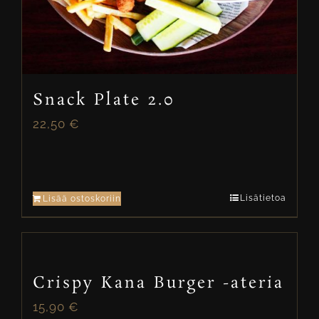
Snack Plate 2.0
22,50
€
Lisätietoa
Lisää ostoskoriin
Crispy Kana Burger -ateria
15,90
€