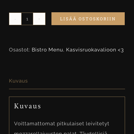
LISÄÄ OSTOSKORIIN
Mozzarellatikut
määrä
Osastot:
Bistro Menu
,
Kasvisruokavalioon <3
Kuvaus
Kuvaus
Voittamattomat pitkulaiset leivitetyt
mozzarellajuuston palat. Täydellisiä