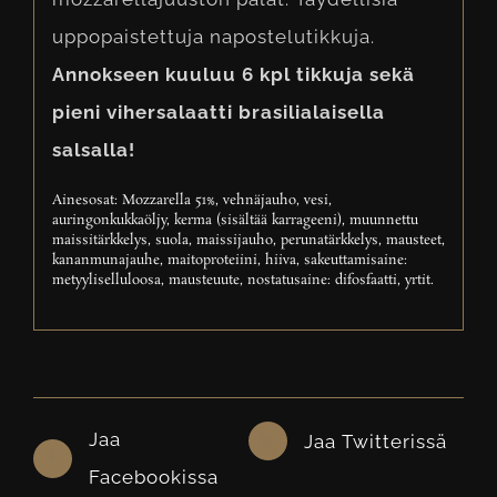
uppopaistettuja napostelutikkuja.
Annokseen kuuluu 6 kpl tikkuja sekä
pieni vihersalaatti brasilialaisella
salsalla!
Ainesosat: Mozzarella 51%, vehnäjauho, vesi,
auringonkukkaöljy, kerma (sisältää karrageeni), muunnettu
maissitärkkelys, suola, maissijauho, perunatärkkelys, mausteet,
kananmunajauhe, maitoproteiini, hiiva, sakeuttamisaine:
metyyliselluloosa, mausteuute, nostatusaine: difosfaatti, yrtit.
Jaa
Jaa Twitterissä
Facebookissa