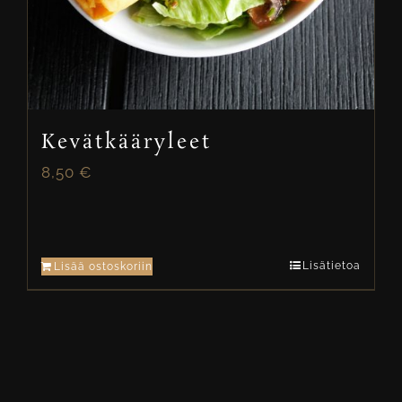
Kevätkääryleet
8,50
€
Lisätietoa
Lisää ostoskoriin