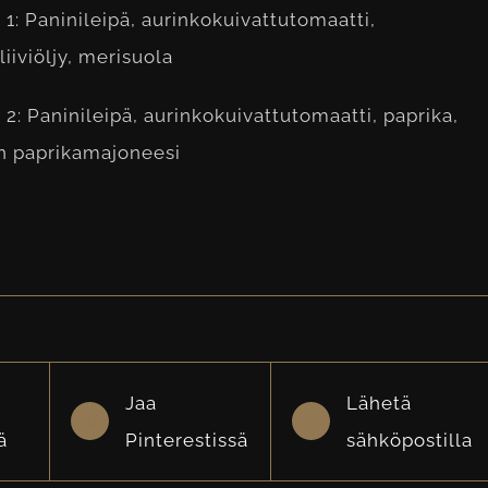
1: Paninileipä, aurinkokuivattutomaatti,
iiviöljy, merisuola
2: Paninileipä, aurinkokuivattutomaatti, paprika,
n paprikamajoneesi
Jaa
Lähetä
ä
Pinterestissä
sähköpostilla