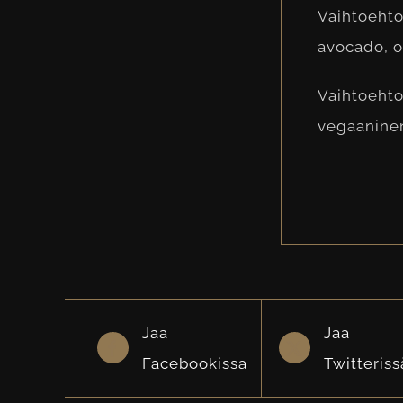
Vaihtoehto 
avocado, ol
Vaihtoehto 
vegaanine
Jaa
Jaa
Facebookissa
Twitteriss