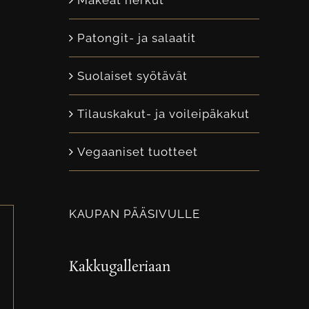
Makeat herkut
Patongit- ja salaatit
Suolaiset syötävät
Tilauskakut- ja voileipäkakut
Vegaaniset tuotteet
KAUPAN PÄÄSIVULLE
Kakkugalleriaan