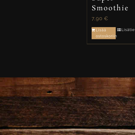
Smoothie
7,90
€
Lisäti
Lisää
ostoskoriin