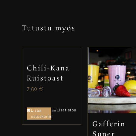
Tutustu myös
Chili-Kana
Ruistoast
7,50
€
Lisätietoa
Lisää
ostoskoriin
Gafferin
Super