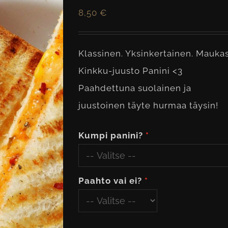
8,50
€
Klassinen. Yksinkertainen. Maukas
Kinkku-juusto Panini <3
Paahdettuna suolainen ja
juustoinen täyte hurmaa täysin!
Kumpi panini?
Paahto vai ei?