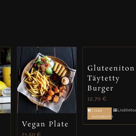
Gluteeniton
Täytetty
Burger
12,70
€
Lisätieto
Lisää
ostoskoriin
Vegan Plate
21,50
€