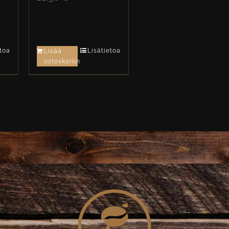
etoa
Lisätietoa
Lisää
ostoskoriin