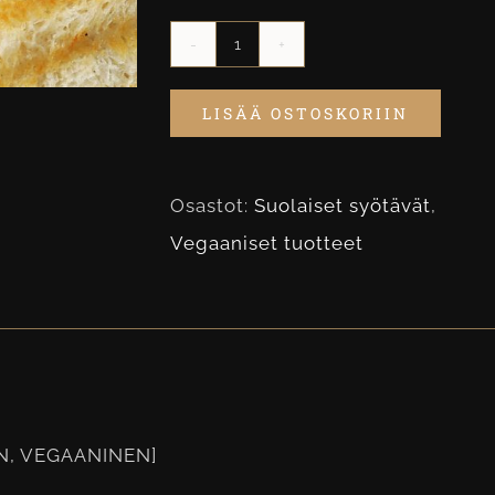
Vegaaninen
Panini
LISÄÄ OSTOSKORIIN
määrä
Osastot:
Suolaiset syötävät
,
Vegaaniset tuotteet
N, VEGAANINEN]