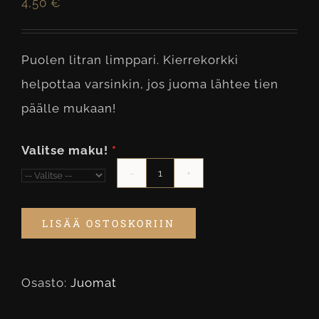
4,50
€
Puolen litran limppari. Kierrekorkki
helpottaa varsinkin, jos juoma lähtee tien
päälle mukaan!
Valitse maku!
Limppari
0,5
LISÄÄ OSTOSKORIIN
l
määrä
Osasto:
Juomat