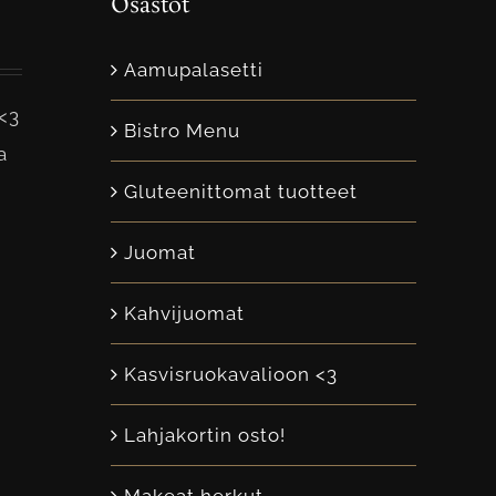
Osastot
Aamupalasetti
<3
Bistro Menu
a
Gluteenittomat tuotteet
Juomat
Kahvijuomat
Kasvisruokavalioon <3
Lahjakortin osto!