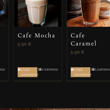
Cafe Mocha
Cafe
Caramel
5,90
€
5,90
€
etoa
Lisätietoa
Lisätieto
Lisää
Lisää
ostoskoriin
ostoskoriin