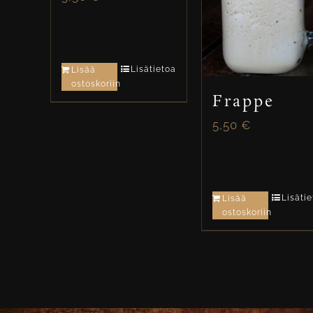
Lisätietoa
Lisää
ostoskoriin
Frappe
5,50
€
Lisäti
Lisää
ostoskoriin