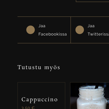
Jaa
Jaa
Facebookissa
Twitteriss
Tutustu myös
Cappuccino
3,50
€