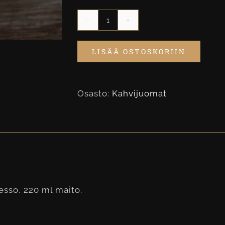
Jäälatte
määrä
LISÄÄ OSTOSKORIIN
Osasto:
Kahvijuomat
esso, 220 ml maito.