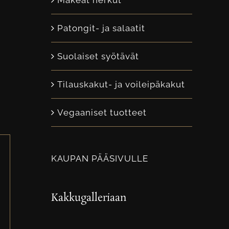
Makeat herkut
Patongit- ja salaatit
Suolaiset syötävät
Tilauskakut- ja voileipäkakut
Vegaaniset tuotteet
KAUPAN PÄÄSIVULLE
Kakkugalleriaan