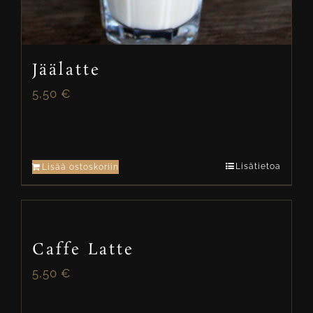
Jäälatte
5,50
€
Lisätietoa
Lisää ostoskoriin
Caffe Latte
5,50
€