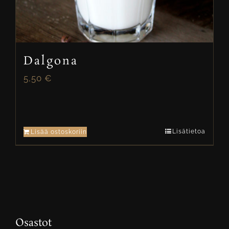
Dalgona
5,50
€
Lisätietoa
Lisää ostoskoriin
Osastot