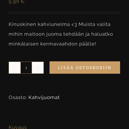
5,90
€
Kinuskinen kahviunelma <3 Muista valita
mihin maitoon juoma tehdään ja haluatko
minkälaisen kermavaahdon päälle!
LISÄÄ OSTOSKORIIN
Cafe
Caramel
määrä
Osasto:
Kahvijuomat
Kuvaus