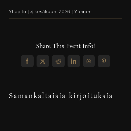
Yllapito
|
4 kesäkuun, 2026
|
Yleinen
Share This Event Info!
Facebook
X
Reddit
LinkedIn
WhatsApp
Pinterest
Samankaltaisia kirjoituksia