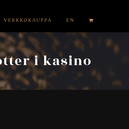
VERKKOKAUPPA
EN
tter i kasino