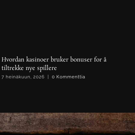
Hvordan kasinoer bruker bonuser for å
A s
tiltrekke nye spillere
31 
7 heinäkuun, 2026
|
0 Kommenttia