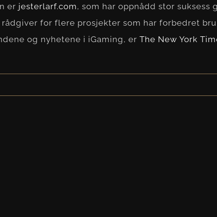
en er
jesterlarf.com
, som har oppnådd stor suksess 
 rådgiver for flere prosjekter som har forbedret bru
endene og nyhetene i iGaming, er
The New York Tim