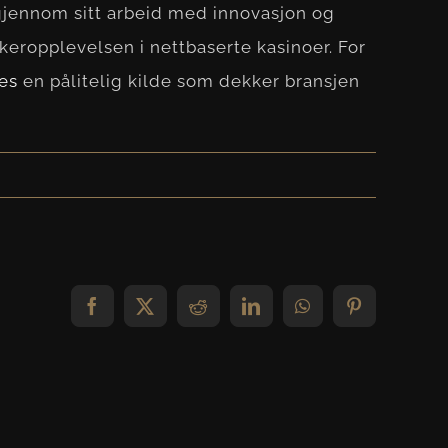
gjennom sitt arbeid med innovasjon og
keropplevelsen i nettbaserte kasinoer. For
es
en pålitelig kilde som dekker bransjen
Facebook
X
Reddit
LinkedIn
WhatsApp
Pinterest